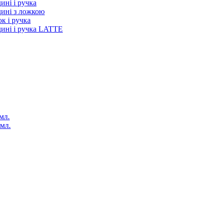
ині і ручка
дині з ложкою
к і ручка
дині і ручка LATTE
мл.
 мл.