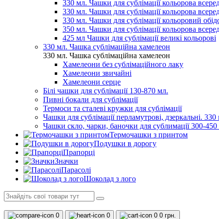
330 мл. Чашки для сублімації кольорова всеред
330 мл. Чашки для сублімації кольорова всере
330 мл. Чашки для сублімації кольоровий обідо
350 мл. Чашки для сублімації кольорова всере
425 мл Чашки для сублімації великі кольорові
330 мл. Чашка сублімаційна хамелеон
330 мл. Чашка сублімаційна хамелеон
Хамелеони без сублімаційного лаку
Хамелеони звичайні
Хамелеони серце
Білі чашки для сублімації 130-870 мл.
Пивні бокали для сублімації
Термоси та сталеві кружки для сублімації
Чашки для сублімації перламутрові, дзеркальні. 330 
Чашки скло, чарки, баночки для сублимації 300-450
Термочашки з принтом
Подушки в дорогу
Прапорці
Значки
Парасолі
Шоколад з лого
0
0
0
0 грн.