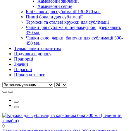
Хамелеони звичайні
Хамелеони серце
Білі чашки для сублімації 130-870 мл.
Пивні бокали для сублімації
Термоси та сталеві кружки для сублімації
Чашки для сублімації перламутрові, дзеркальні.
330 мл.
Чашки скло, чарки, баночки для сублимації 300-
450 мл.
Термочашки з принтом
Подушки в дорогу
Прапорці
Значки
Парасолі
Шоколад з лого
0