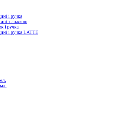
ині і ручка
дині з ложкою
к і ручка
дині і ручка LATTE
мл.
 мл.