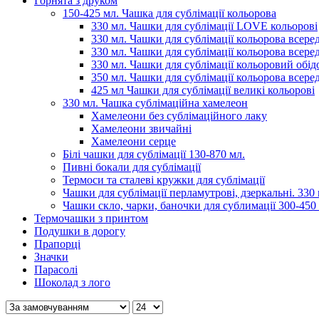
Горнята з друком
150-425 мл. Чашка для сублімації кольорова
330 мл. Чашки для сублімації LOVE кольорові
330 мл. Чашки для сублімації кольорова всеред
330 мл. Чашки для сублімації кольорова всере
330 мл. Чашки для сублімації кольоровий обідо
350 мл. Чашки для сублімації кольорова всере
425 мл Чашки для сублімації великі кольорові
330 мл. Чашка сублімаційна хамелеон
Хамелеони без сублімаційного лаку
Хамелеони звичайні
Хамелеони серце
Білі чашки для сублімації 130-870 мл.
Пивні бокали для сублімації
Термоси та сталеві кружки для сублімації
Чашки для сублімації перламутрові, дзеркальні. 330 
Чашки скло, чарки, баночки для сублимації 300-450
Термочашки з принтом
Подушки в дорогу
Прапорці
Значки
Парасолі
Шоколад з лого