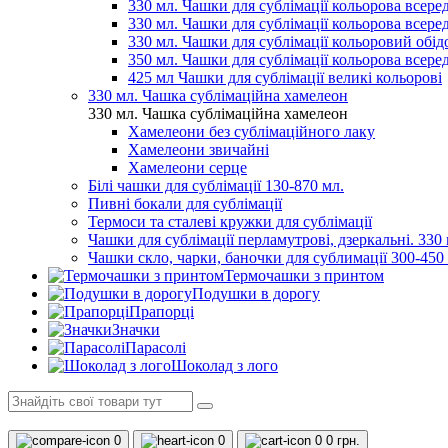
330 мл. Чашки для сублімації кольорова всеред
330 мл. Чашки для сублімації кольорова всере
330 мл. Чашки для сублімації кольоровий обідо
350 мл. Чашки для сублімації кольорова всере
425 мл Чашки для сублімації великі кольорові
330 мл. Чашка сублімаційна хамелеон
330 мл. Чашка сублімаційна хамелеон
Хамелеони без сублімаційного лаку
Хамелеони звичайні
Хамелеони серце
Білі чашки для сублімації 130-870 мл.
Пивні бокали для сублімації
Термоси та сталеві кружки для сублімації
Чашки для сублімації перламутрові, дзеркальні. 330 
Чашки скло, чарки, баночки для сублимації 300-450
Термочашки з принтом
Подушки в дорогу
Прапорці
Значки
Парасолі
Шоколад з лого
0
0
0
0 грн.