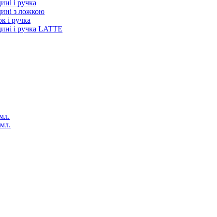
ині і ручка
дині з ложкою
к і ручка
дині і ручка LATTE
мл.
 мл.