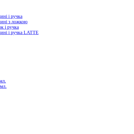
ині і ручка
дині з ложкою
к і ручка
дині і ручка LATTE
мл.
 мл.