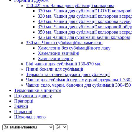
Горнята з друком
150-425 мл. Чашка для сублімації кольорова
330 мл. Чашки для сублімації LOVE кольорові
330 мл. Чашки для сублімації кольорова всеред
330 мл. Чашки для сублімації кольорова всере
330 мл. Чашки для сублімації кольоровий обідо
350 мл. Чашки для сублімації кольорова всере
425 мл Чашки для сублімації великі кольорові
330 мл. Чашка сублімаційна хамелеон
Хамелеони без сублімаційного лаку
Хамелеони звичайні
Хамелеони серце
Білі чашки для сублімації 130-870 мл.
Пивні бокали для сублімації
Термоси та сталеві кружки для сублімації
Чашки для сублімації перламутрові, дзеркальні. 330 
Чашки скло, чарки, баночки для сублимації 300-450
Термочашки з принтом
Подушки в дорогу
Прапорці
Значки
Парасолі
Шоколад з лого