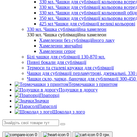
330 мл. Чашки для сублімації кольорова всеред
330 мл. Чашки для сублімації кольорова всере
330 мл. Чашки для сублімації кольоровий обідо
350 мл. Чашки для сублімації кольорова всере
425 мл Чашки для сублімації великі кольорові
330 мл. Чашка сублімаційна хамелеон
330 мл. Чашка сублімаційна хамелеон
Хамелеони без сублімаційного лаку
Хамелеони звичайні
Хамелеони серце
Білі чашки для сублімації 130-870 мл.
Пивні бокали для сублімації
Термоси та сталеві кружки для сублімації
Чашки для сублімації перламутрові, дзеркальні. 330 
Чашки скло, чарки, баночки для сублимації 300-450
Термочашки з принтом
Подушки в дорогу
Прапорці
Значки
Парасолі
Шоколад з лого
0
0
0
0 грн.