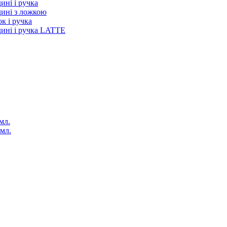
ині і ручка
дині з ложкою
к і ручка
дині і ручка LATTE
мл.
 мл.