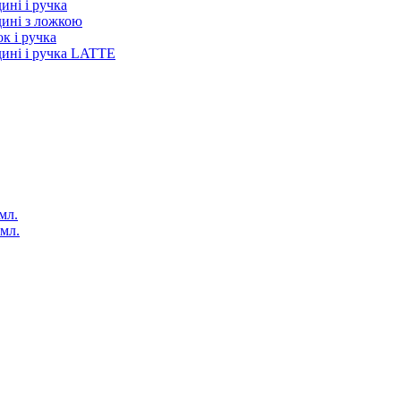
ині і ручка
дині з ложкою
к і ручка
дині і ручка LATTE
мл.
 мл.