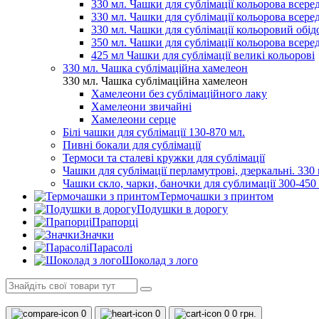
330 мл. Чашки для сублімації кольорова всеред
330 мл. Чашки для сублімації кольорова всере
330 мл. Чашки для сублімації кольоровий обідо
350 мл. Чашки для сублімації кольорова всере
425 мл Чашки для сублімації великі кольорові
330 мл. Чашка сублімаційна хамелеон
330 мл. Чашка сублімаційна хамелеон
Хамелеони без сублімаційного лаку
Хамелеони звичайні
Хамелеони серце
Білі чашки для сублімації 130-870 мл.
Пивні бокали для сублімації
Термоси та сталеві кружки для сублімації
Чашки для сублімації перламутрові, дзеркальні. 330 
Чашки скло, чарки, баночки для сублимації 300-450
Термочашки з принтом
Подушки в дорогу
Прапорці
Значки
Парасолі
Шоколад з лого
0
0
0
0 грн.