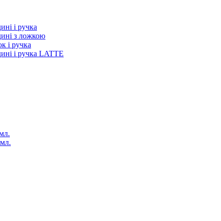
ині і ручка
дині з ложкою
к і ручка
дині і ручка LATTE
мл.
 мл.