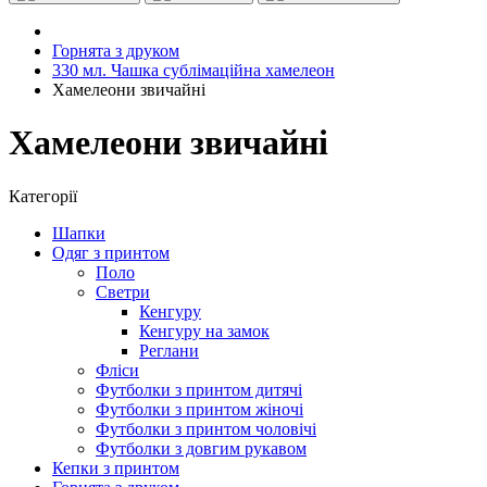
Горнята з друком
330 мл. Чашка сублімаційна хамелеон
Хамелеони звичайні
Хамелеони звичайні
Категорії
Шапки
Одяг з принтом
Поло
Светри
Кенгуру
Кенгуру на замок
Реглани
Фліси
Футболки з принтом дитячі
Футболки з принтом жіночі
Футболки з принтом чоловічі
Футболки з довгим рукавом
Кепки з принтом