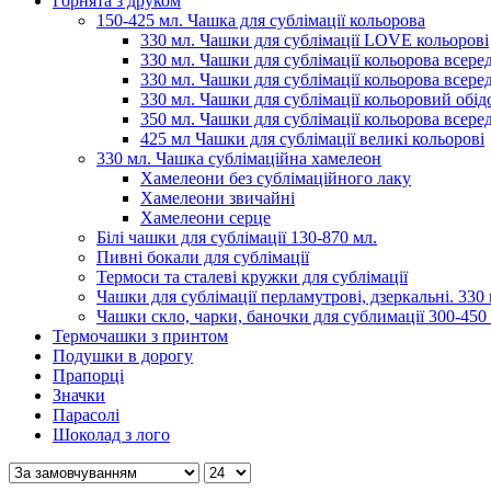
Горнята з друком
150-425 мл. Чашка для сублімації кольорова
330 мл. Чашки для сублімації LOVE кольорові
330 мл. Чашки для сублімації кольорова всеред
330 мл. Чашки для сублімації кольорова всере
330 мл. Чашки для сублімації кольоровий обідо
350 мл. Чашки для сублімації кольорова всере
425 мл Чашки для сублімації великі кольорові
330 мл. Чашка сублімаційна хамелеон
Хамелеони без сублімаційного лаку
Хамелеони звичайні
Хамелеони серце
Білі чашки для сублімації 130-870 мл.
Пивні бокали для сублімації
Термоси та сталеві кружки для сублімації
Чашки для сублімації перламутрові, дзеркальні. 330 
Чашки скло, чарки, баночки для сублимації 300-450
Термочашки з принтом
Подушки в дорогу
Прапорці
Значки
Парасолі
Шоколад з лого