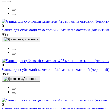
0
Чашка для сублімації хамелеон 425 мл напівматовий (блакитни
95 грн.
До кошика
0
Чашка для сублімації хамелеон 425 мл напівматовий (червоний
95 грн.
До кошика
0
Чашка для сублімації хамелеон 425 мл напівматовий (чорний)