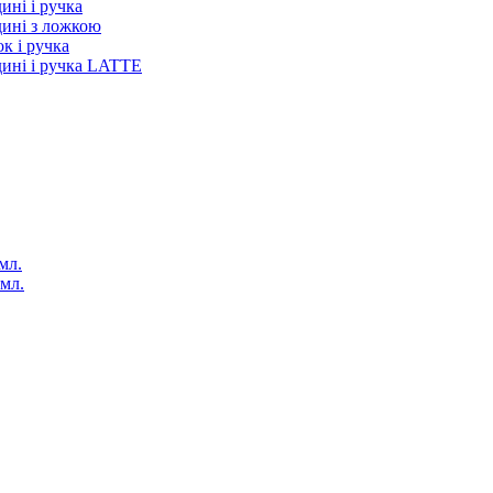
ині і ручка
дині з ложкою
к і ручка
дині і ручка LATTE
мл.
 мл.