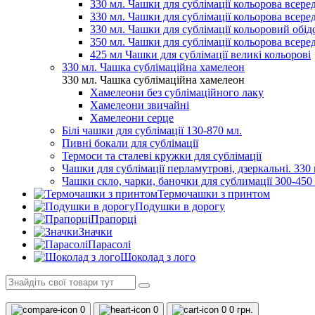
330 мл. Чашки для сублімації кольорова всеред
330 мл. Чашки для сублімації кольорова всере
330 мл. Чашки для сублімації кольоровий обідо
350 мл. Чашки для сублімації кольорова всере
425 мл Чашки для сублімації великі кольорові
330 мл. Чашка сублімаційна хамелеон
330 мл. Чашка сублімаційна хамелеон
Хамелеони без сублімаційного лаку
Хамелеони звичайні
Хамелеони серце
Білі чашки для сублімації 130-870 мл.
Пивні бокали для сублімації
Термоси та сталеві кружки для сублімації
Чашки для сублімації перламутрові, дзеркальні. 330 
Чашки скло, чарки, баночки для сублимації 300-450
Термочашки з принтом
Подушки в дорогу
Прапорці
Значки
Парасолі
Шоколад з лого
0
0
0
0 грн.