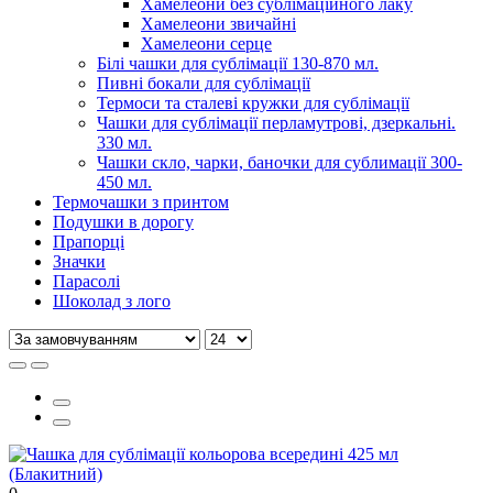
Хамелеони без сублімаційного лаку
Хамелеони звичайні
Хамелеони серце
Білі чашки для сублімації 130-870 мл.
Пивні бокали для сублімації
Термоси та сталеві кружки для сублімації
Чашки для сублімації перламутрові, дзеркальні.
330 мл.
Чашки скло, чарки, баночки для сублимації 300-
450 мл.
Термочашки з принтом
Подушки в дорогу
Прапорці
Значки
Парасолі
Шоколад з лого