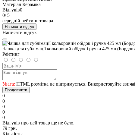
Матеріал
Кераміка
Відгуків
0
0
/ 5
середній рейтинг товара
Написати відгук
Написати відгук
Чашка для сублімації кольоровий обідок і ручка 425 мл (Бордов
Рейтинг
Увага:
HTML розмітка не підтримується. Використовуйте звича
Продовжити
0
0
0
0
0
Відгуків про цей товар ще не було.
79 грн.
Кількість: