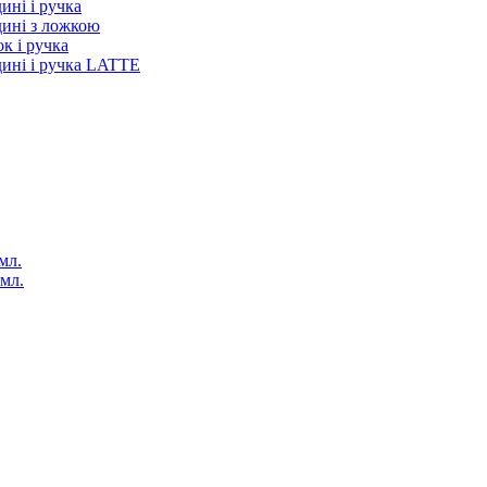
ині і ручка
дині з ложкою
к і ручка
дині і ручка LATTE
мл.
 мл.