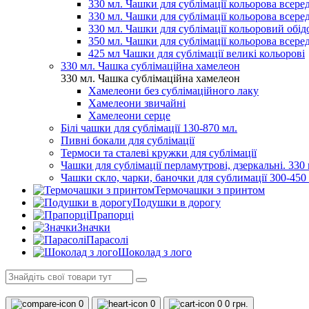
330 мл. Чашки для сублімації кольорова всеред
330 мл. Чашки для сублімації кольорова всере
330 мл. Чашки для сублімації кольоровий обідо
350 мл. Чашки для сублімації кольорова всере
425 мл Чашки для сублімації великі кольорові
330 мл. Чашка сублімаційна хамелеон
330 мл. Чашка сублімаційна хамелеон
Хамелеони без сублімаційного лаку
Хамелеони звичайні
Хамелеони серце
Білі чашки для сублімації 130-870 мл.
Пивні бокали для сублімації
Термоси та сталеві кружки для сублімації
Чашки для сублімації перламутрові, дзеркальні. 330 
Чашки скло, чарки, баночки для сублимації 300-450
Термочашки з принтом
Подушки в дорогу
Прапорці
Значки
Парасолі
Шоколад з лого
0
0
0
0 грн.