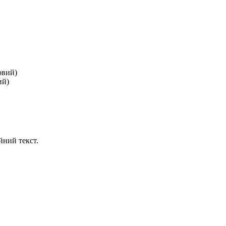
ий)
йний текст.