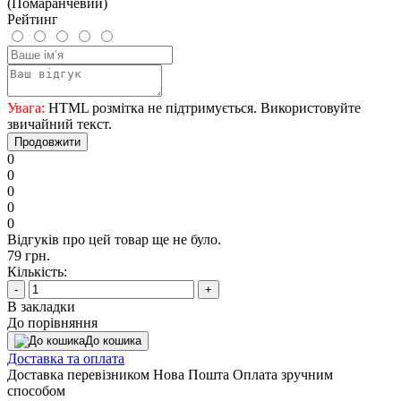
(Помаранчевий)
Рейтинг
Увага:
HTML розмітка не підтримується. Використовуйте
звичайний текст.
Продовжити
0
0
0
0
0
Відгуків про цей товар ще не було.
79 грн.
Кількість:
-
+
В закладки
До порівняння
До кошика
Доставка та оплата
Доставка перевізником Нова Пошта Оплата зручним
способом