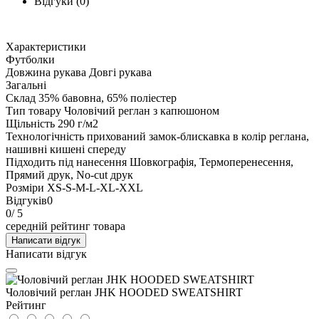
Відгуки (0)
Характеристики
Футболки
Довжина рукава
Довгі рукава
Загальні
Склад
35% бавовна, 65% поліестер
Тип товару
Чоловічий реглан з капюшоном
Щільність
290 г/м2
Технологічність
прихований замок-блискавка в колір реглана,
нашивні кишені спереду
Підходить під нанесення
Шовкографія, Термоперенесення,
Прямий друк, No-cut друк
Розміри
XS-S-M-L-XL-XXL
Відгуків
0
0
/ 5
середній рейтинг товара
Написати відгук
Написати відгук
Чоловічий реглан JHK HOODED SWEATSHIRT
Рейтинг