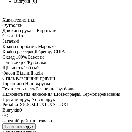
Відгуки (0)
Характеристики
Футболки
Довжина рукава
Короткий
Сезон
Літо
Загальні
Країна виробник
Марокко
Країна реєстрації бренду
США
Склад
100% Бавовна
Тип товару
Футболка
Щільність
165 гм2
Фасон
Вільний крій
Стиль
Класичний прямий
Горловина
Напівкругла
Технологічність
Безшовна футболка
Підходить під нанесення
Шовкографія, Термоперенесення,
Прямий друк, No-cut друк
Розміри
XS-S-M-L-XL-XXL-3XL
Відгуків
0
0
/ 5
середній рейтинг товара
Написати відгук