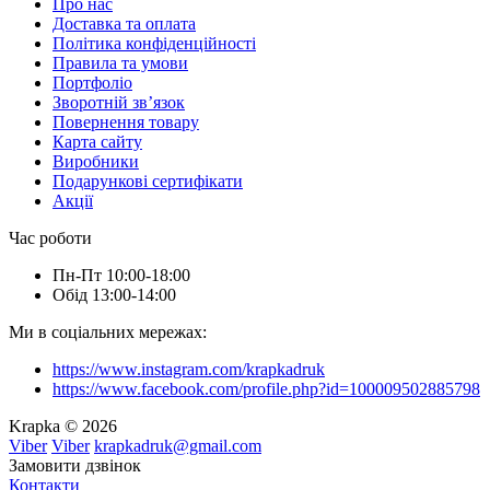
Про нас
Доставка та оплата
Політика конфіденційності
Правила та умови
Портфоліо
Зворотній зв’язок
Повернення товару
Карта сайту
Виробники
Подарункові сертифікати
Акції
Час роботи
Пн-Пт 10:00-18:00
Обід 13:00-14:00
Ми в соціальних мережах:
https://www.instagram.com/krapkadruk
https://www.facebook.com/profile.php?id=100009502885798
Krapka © 2026
Viber
Viber
krapkadruk@gmail.com
Замовити дзвінок
Контакти