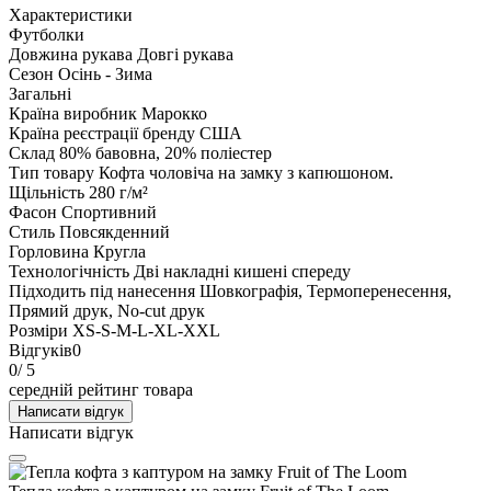
Характеристики
Футболки
Довжина рукава
Довгі рукава
Сезон
Осінь - Зима
Загальні
Країна виробник
Марокко
Країна реєстрації бренду
США
Склад
80% бавовна, 20% поліестер
Тип товару
Кофта чоловіча на замку з капюшоном.
Щільність
280 г/м²
Фасон
Спортивний
Стиль
Повсякденний
Горловина
Кругла
Технологічність
Дві накладні кишені спереду
Підходить під нанесення
Шовкографія, Термоперенесення,
Прямий друк, No-cut друк
Розміри
XS-S-M-L-XL-XXL
Відгуків
0
0
/ 5
середній рейтинг товара
Написати відгук
Написати відгук