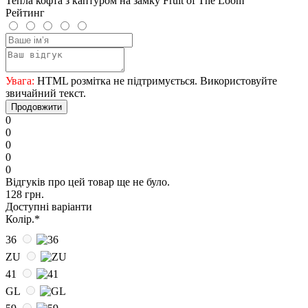
Тепла кофта з каптуром на замку Fruit of The Loom
Рейтинг
Увага:
HTML розмітка не підтримується. Використовуйте
звичайний текст.
Продовжити
0
0
0
0
0
Відгуків про цей товар ще не було.
128 грн.
Доступні варіанти
Колір.
*
36
ZU
41
GL