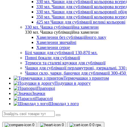
330 мл. Чашки для сублімації кольорова всеред
330 мл. Чашки для сублімації кольорова всере
330 мл. Чашки для сублімації кольоровий обідо
350 мл. Чашки для сублімації кольорова всере
425 мл Чашки для сублімації великі кольорові
330 мл. Чашка сублімаційна хамелеон
330 мл. Чашка сублімаційна хамелеон
Хамелеони без сублімаційного лаку
Хамелеони звичайні
Хамелеони серце
Білі чашки для сублімації 130-870 мл.
Пивні бокали для сублімації
Термоси та сталеві кружки для сублімації
Чашки для сублімації перламутрові, дзеркальні. 330 
Чашки скло, чарки, баночки для сублимації 300-450
Термочашки з принтом
Подушки в дорогу
Прапорці
Значки
Парасолі
Шоколад з лого
0
0
0
0 грн.