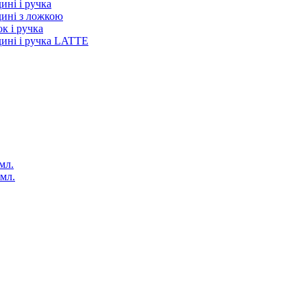
ині і ручка
дині з ложкою
к і ручка
дині і ручка LATTE
мл.
 мл.