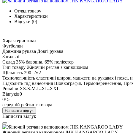
Огляд товару
Характеристики
Відгуки (0)
Характеристики
Футболки
Довжина рукава
Довгі рукава
Загальні
Склад
35% бавовна, 65% поліестер
Тип товару
Жіночий реглан з капюшоном
Щільність
290 г/м2
Технологічність
еластичні широкі манжети на рукавах і поясі, 
Підходить під нанесення
Шовкографія, Термоперенесення, Прям
Розміри
XS-S-M-L-XL-XXL
Відгуків
0
0
/ 5
середній рейтинг товара
Написати відгук
Написати відгук
Жіночий реглан з капюшоном JHK KANGAROO LADY