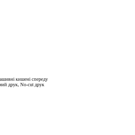
нашивні кишені спереду
ий друк, No-cut друк