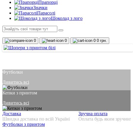
Прапорці
Значки
Парасолі
Шоколад з лого
0
0
0
0 грн.
Футболки
Дивитись всі
Кепки з принтом
Дивитись всі
Доставка
Зручна оплата
Швидка доставка по всій Україні
Оплата будь яким зручним
Футболки з принтом