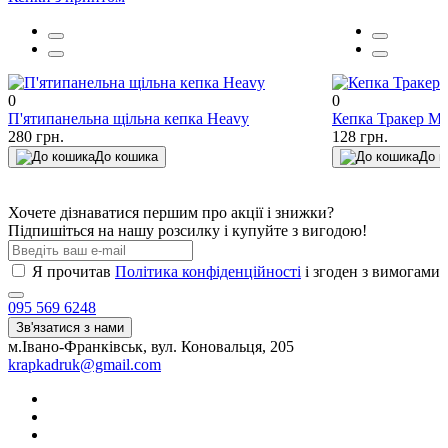
0
0
П'ятипанельна щільна кепка Heavy
Кепка Тракер My
280 грн.
128 грн.
До кошика
До к
Хочете дізнаватися першим про акції і знижки?
Підпишіться на нашу розсилку і купуйте з вигодою!
Я прочитав
Політика конфіденційності
і згоден з вимогами
095 569 6248
Зв'язатися з нами
м.Івано-Франківськ, вул. Коновальця, 205
krapkadruk@gmail.com