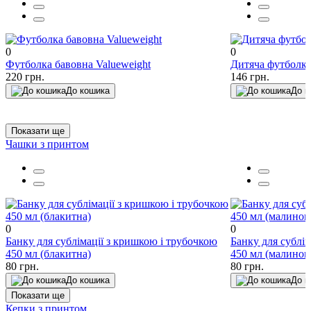
0
0
Футболка бавовна Valueweight
Дитяча футболк
220 грн.
146 грн.
До кошика
До к
Показати ще
Чашки з принтом
0
0
Банку для сублімації з кришкою і трубочкою
Банку для сублі
450 мл (блакитна)
450 мл (малинов
80 грн.
80 грн.
До кошика
До к
Показати ще
Кепки з принтом